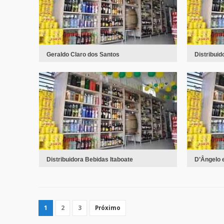
Geraldo Claro dos Santos
Distribui
Distribuidora Bebidas Itaboate
D’Ângelo 
1
2
3
Próximo