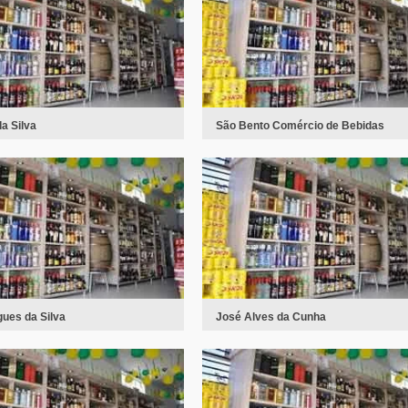
a Silva
São Bento Comércio de Bebidas
gues da Silva
José Alves da Cunha