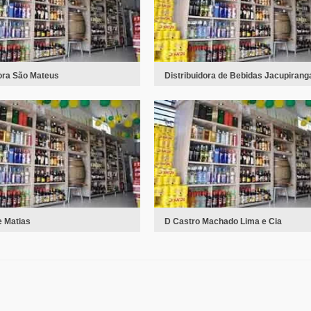
dora São Mateus
Distribuidora de Bebidas Jacupirang
e Matias
D Castro Machado Lima e Cia