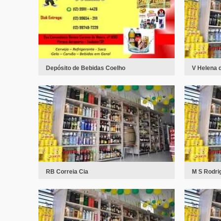
Depósito de Bebidas Coelho
V Helena d
RB Correia Cia
M S Rodri