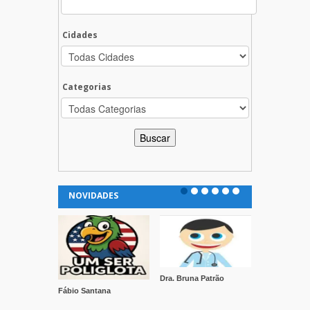
Cidades
Categorias
NOVIDADES
Dra. Bruna Patrão
Clínica Vida
Fábio Santana