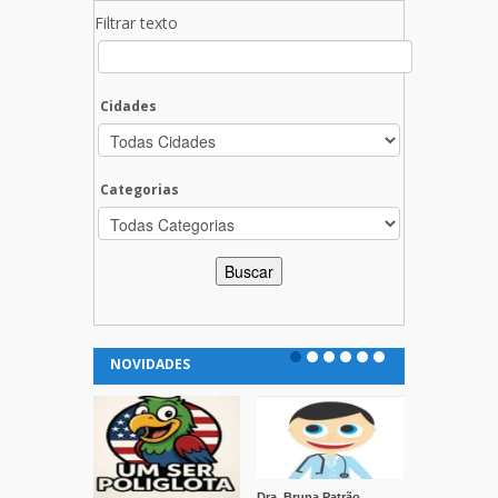
Filtrar texto
Cidades
Categorias
NOVIDADES
Dra. Bruna Patrão
Clínica Vida