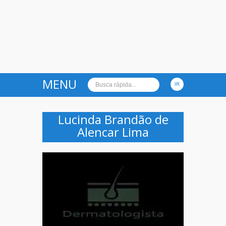
MENU
Lucinda Brandão de
Alencar Lima