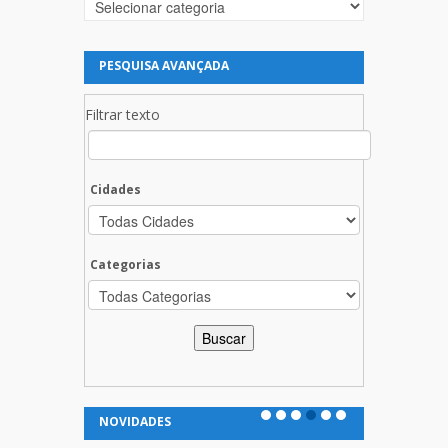
PESQUISA AVANÇADA
Filtrar texto
Cidades
Categorias
NOVIDADES