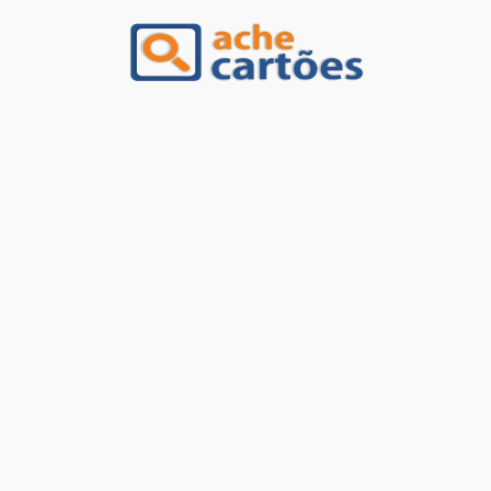
Ache Cartões