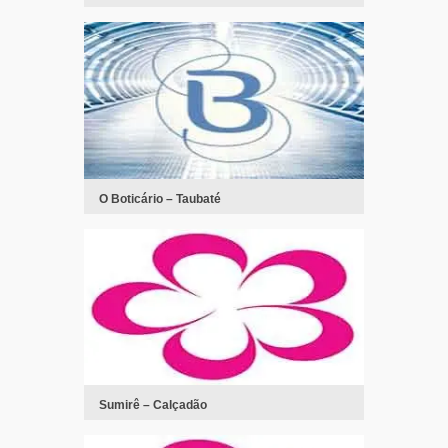
O Boticário – Taubaté
Sumirê – Calçadão