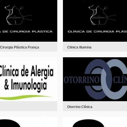
 Cirurgia Plástica França
Clinica illumina
Otorrino Clínica