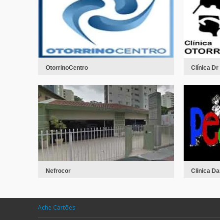
OtorrinoCentro
Clínica D
Nefrocor
Clinica Da
Ache Cartões