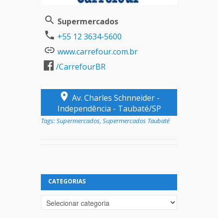
Supermercados
+55 12 3634-5600
www.carrefour.com.br
/CarrefourBR
Av. Charles Schnneider -
Independência - Taubaté/SP
Tags:
Supermercados
,
Supermercados Taubaté
CATEGORIAS
Categorias