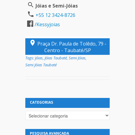
Jóias e Semi-Jóias
+55 12 3424-8726
/Kessyjoias
Praça Dr. Paula de Tolêdo, 79 -
Centro - Taubaté/SP
Tags:
Jóias
,
Jóias Taubaté
,
Semi Jóias
,
Semi Jóias Taubaté
CATEGORIAS
Categorias
PESQUISA AVANÇADA