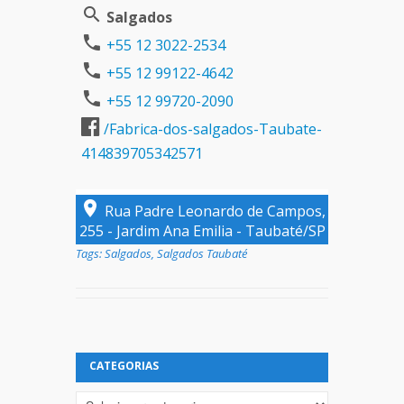
Salgados
+55 12 3022-2534
+55 12 99122-4642
+55 12 99720-2090
/Fabrica-dos-salgados-Taubate-
414839705342571
Rua Padre Leonardo de Campos,
255 - Jardim Ana Emilia - Taubaté/SP
Tags:
Salgados
,
Salgados Taubaté
CATEGORIAS
Categorias