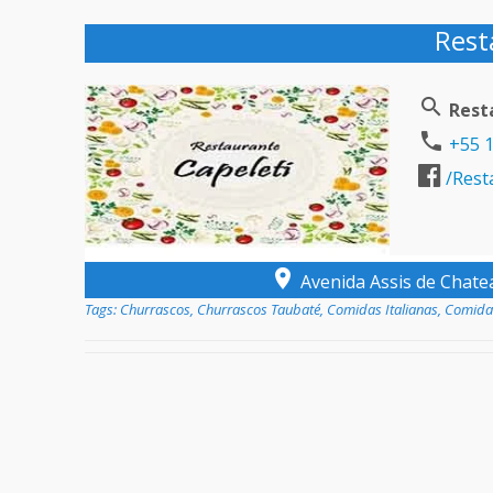
Rest
Rest
+55 1
/Rest
Avenida Assis de Chatea
Tags:
Churrascos
,
Churrascos Taubaté
,
Comidas Italianas
,
Comidas