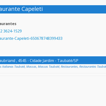
aurante Capeleti
aurantes
2 3624-1529
aurante-Capeleti-650678748399433
ubriand , 4545 - Cidade Jardim - Taubaté/SP
 Italianas Taubaté
,
Massas
,
Massas Taubaté
,
Restaurantes
,
Restaurantes Tauba