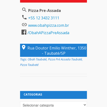
Pizza Pre-Assada
+55 12 3432 3111
www.obahpizza.com.br
/ObahAPizzaPreAssada
Rua Doutor Emilio Winther, 1350
- Taubaté/SP
Tags:
Obah Taubaté
,
Pizza Pré Assada Taubaté
,
Pizza Taubaté
CATEGORIAS
Categorias