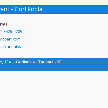
Pani – Gurilândia
rias
2 3426-0205
icpani.com
anifranquias
, 1341 - Gurilândia - Taubaté - SP