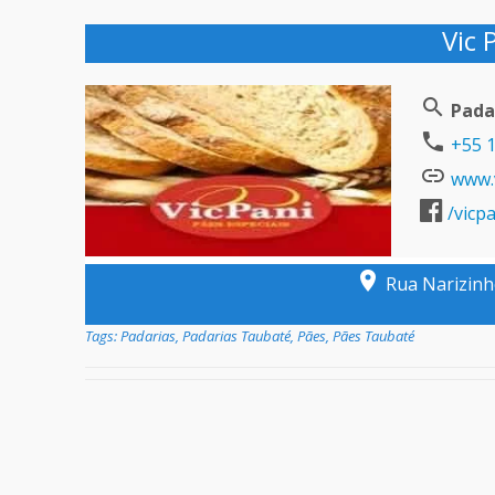
Vic 
Pada
+55 1
www.v
/vicp
Rua Narizinho
Tags:
Padarias
,
Padarias Taubaté
,
Pães
,
Pães Taubaté