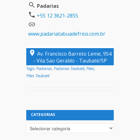
Padarias
+55 12 3621-2855
www.padariatabuadefrios.com.br
Av. Francisco Barreto Leme, 954
- Vila Sao Geraldo - Taubaté/SP
Tags:
Padarias
,
Padarias Taubaté
,
Pães
,
Pães Taubaté
CATEGORIAS
Categorias