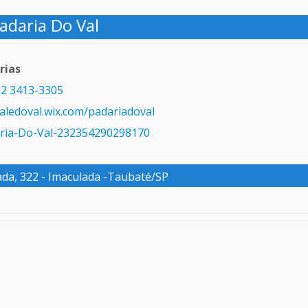
adaria Do Val
rias
2 3413-3305
ledoval.wix.com/padariadoval
ria-Do-Val-232354290298170
da, 322 - Imaculada -Taubaté/SP