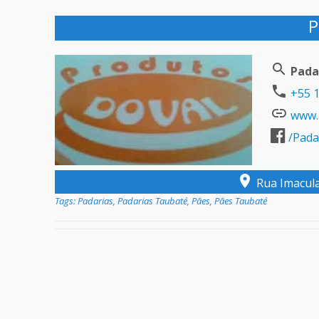
P
Pada
+55 1
www.a
/Pada
Rua Imacula
Tags:
Padarias
,
Padarias Taubaté
,
Pães
,
Pães Taubaté