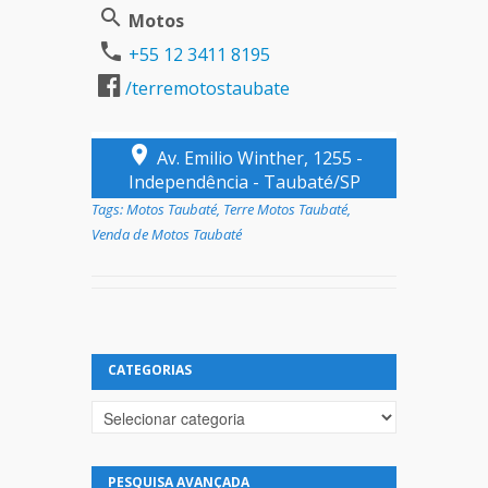
Motos
+55 12 3411 8195
/terremotostaubate
Av. Emilio Winther, 1255 -
Independência - Taubaté/SP
Tags:
Motos Taubaté
,
Terre Motos Taubaté
,
Venda de Motos Taubaté
CATEGORIAS
Categorias
PESQUISA AVANÇADA