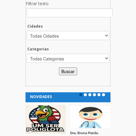
Filtrar texto
Cidades
Categorias
NOVIDADES
Dra. Bruna Patrão
Clínica Vida