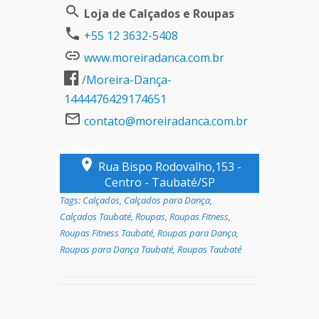
Loja de Calçados e Roupas
+55 12 3632-5408
www.moreiradanca.com.br
/Moreira-Dança-
1444476429174651
contato@moreiradanca.com.br
Rua Bispo Rodovalho,153 -
Centro - Taubaté/SP
Tags:
Calçados
,
Calçados para Dança
,
Calçados Taubaté
,
Roupas
,
Roupas Fitness
,
Roupas Fitness Taubaté
,
Roupas para Dança
,
Roupas para Dança Taubaté
,
Roupas Taubaté