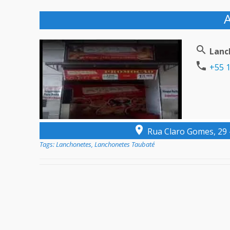
A
Lanc
+55 1
Rua Claro Gomes, 29 -
Tags:
Lanchonetes
,
Lanchonetes Taubaté