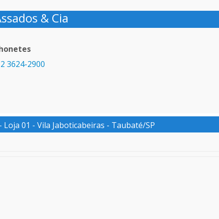
ssados & Cia
honetes
2 3624-2900
 Loja 01 - Vila Jaboticabeiras - Taubaté/SP