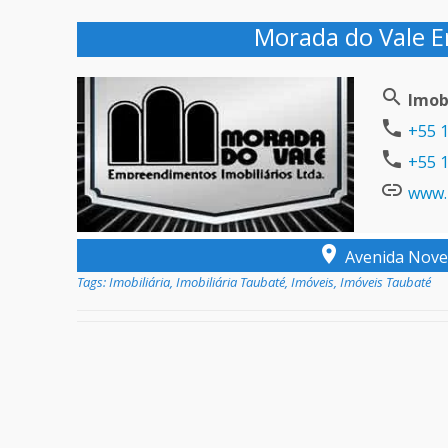
Morada do Vale E
Imobi
+55 1
+55 1
www.
Avenida Nove 
Tags:
Imobiliária
,
Imobiliária Taubaté
,
Imóveis
,
Imóveis Taubaté