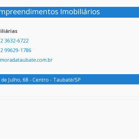
mpreendimentos Imobiliários
liárias
2 3632-6722
2 99629-1786
moradataubate.com.br
de Julho, 68 - Centro - Taubaté/SP