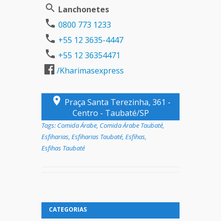
Lanchonetes
0800 773 1233
+55 12 3635-4447
+55 12 36354471
/Kharimasexpress
Praça Santa Terezinha, 361 -
Centro - Taubaté/SP
Tags:
Comida Árabe
,
Comida Árabe Taubaté
,
Esfiharias
,
Esfiharias Taubaté
,
Esfihas
,
Esfihas Taubaté
CATEGORIAS