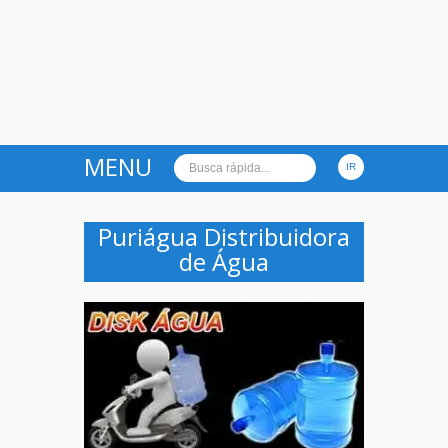
MENU
Puriágua Distribuidora
de Água