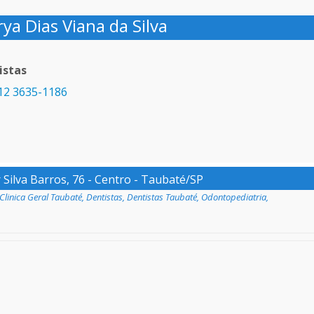
ya Dias Viana da Silva
istas
12 3635-1186
ilva Barros, 76 - Centro - Taubaté/SP
Clinica Geral Taubaté
,
Dentistas
,
Dentistas Taubaté
,
Odontopediatria
,