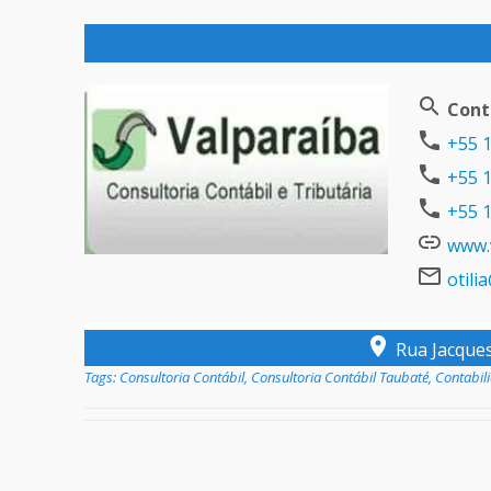
Cont
+55 1
+55 1
+55 1
www.v
otili
Rua Jacques 
Tags:
Consultoria Contábil
,
Consultoria Contábil Taubaté
,
Contabil