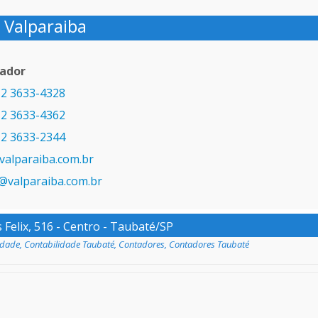
Valparaiba
ador
2 3633-4328
2 3633-4362
2 3633-2344
alparaiba.com.br
a@valparaiba.com.br
Felix, 516 - Centro - Taubaté/SP
idade
,
Contabilidade Taubaté
,
Contadores
,
Contadores Taubaté