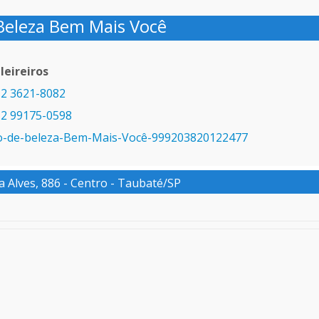
Beleza Bem Mais Você
leireiros
2 3621-8082
2 99175-0598
o-de-beleza-Bem-Mais-Você-999203820122477
 Alves, 886 - Centro - Taubaté/SP