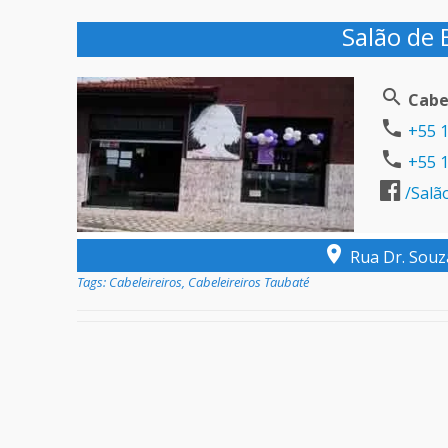
Salão de 
Cabe
+55 1
+55 1
/Salã
Rua Dr. Souza
Tags:
Cabeleireiros
,
Cabeleireiros Taubaté