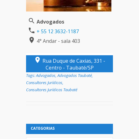
Advogados
+ 55 12 3632-1187
4° Andar - sala 403
Rua Duque de Caxias, 331 -
Centro - Taubaté/SP
Tags:
Advogados
,
Advogados Taubaté
,
Consultores Jurídicos
,
Consultores Jurídicos Taubaté
CATEGORIAS