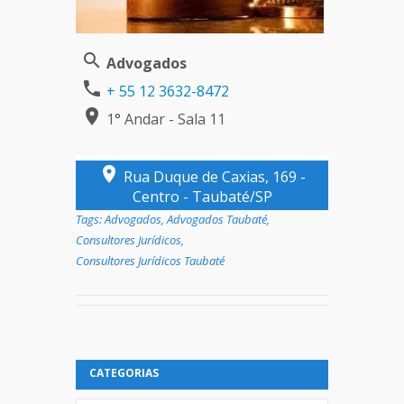
Advogados
+ 55 12 3632-8472
1° Andar - Sala 11
Rua Duque de Caxias, 169 -
Centro - Taubaté/SP
Tags:
Advogados
,
Advogados Taubaté
,
Consultores Jurídicos
,
Consultores Jurídicos Taubaté
CATEGORIAS