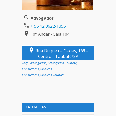
Advogados
+ 55 12 3622-1355
10° Andar - Sala 104
Rua Duque de Caxias, 169 -
Centro - Taubaté/SP
Tags:
Advogados
,
Advogados Taubaté
,
Consultores Jurídicos
,
Consultores Jurídicos Taubaté
CATEGORIAS